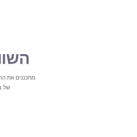
השוו
מתכננים את החו
של ב