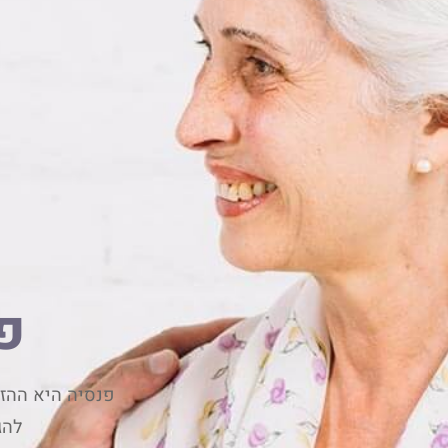
פ
פנסיה היא ההז
להג