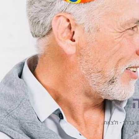
בדרך - ולצאת
ל.